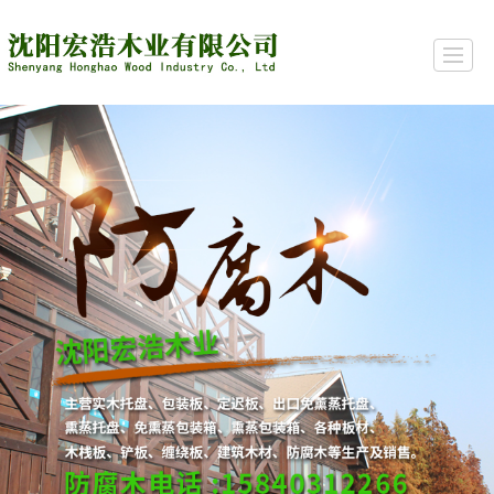
网站首页
产品展示
新闻动态
公司介绍
工程案例
留言反馈
联系我们
LBS