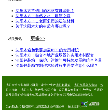
沈阳木方常选用的木材有哪些呢？
沈阳木方：自然之材，建筑之魂
沈阳木方：古老而多用的建筑材料
关于沈阳木方的材质有哪些呢？
更多>>
相关资讯
沈阳木箱包装要加盖IPPC的专用标识
沈阳木方：贴合本地产业场景的实用木材配套
沈阳包装箱：保护、运输与可持续发展的综合考量
沈阳包装箱在制作木箱过程中需要注意什么呢？
沈阳宏浩木业有限公司是一家专业生产
沈阳包装箱
,
沈阳免熏蒸包装箱
,
沈
阳木托盘
,
沈阳木方
等产品,
沈阳托盘
公司具备专业的生产经营、先进设
备及完善的销售服务体系,诚挚欢迎您的到来!联系电话:13654950725.
CopyRight © 版权所有:
沈阳宏浩木业有限公司
技术支持: