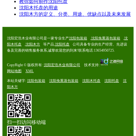
教你如何制作沈阳托盘
沈阳木托盘的用途
沈阳木方的定义、分类、用途、优缺点以及未来发展
沈阳宏浩木业有限公司是一家专业生产
沈阳包装箱
,
沈阳免熏蒸包装箱
,
沈
阳木托盘
,
沈阳木方
等产品,
沈阳托盘
公司具备专业的生产经营、先进设
备及完善的销售服务体系,诚挚欢迎您的到来!联系电话:13654950725.
CopyRight © 版权所有:
沈阳宏浩木业有限公司
技术支持:
网站地图
XML
本站关键字:
沈阳包装箱
沈阳免熏蒸包装箱
沈阳木托盘
沈阳托盘
沈
阳木方
扫一扫访问移动端